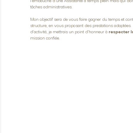
l’embauche d’une Assistante à temps plein mais qui do
tâches administratives.
Mon objectif sera de vous faire gagner du temps et co
structure, en vous proposant des prestations adaptées. E
d’activité, je mettrais un point d’honneur à
respecter l
mission confiée.